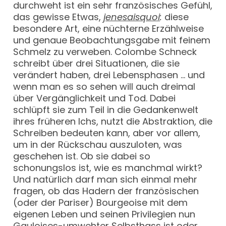
durchweht ist ein sehr französisches Gefühl,
das gewisse Etwas,
je
ne
sais
quoi
:
diese
besondere Art, eine nüchterne Erzählweise
und genaue Beobachtungsgabe mit feinem
Schmelz zu verweben. Colombe Schneck
schreibt über drei Situationen, die sie
verändert haben, drei Lebensphasen … und
wenn man es so sehen will auch dreimal
über Vergänglichkeit und Tod. Dabei
schlüpft sie zum Teil in die Gedankenwelt
ihres früheren Ichs, nutzt die Abstraktion, die
Schreiben bedeuten kann, aber vor allem,
um in der Rückschau auszuloten, was
geschehen ist. Ob sie dabei so
schonungslos ist, wie es manchmal wirkt?
Und natürlich darf man sich einmal mehr
fragen, ob das Hadern der französischen
(oder der Pariser) Bourgeoise mit dem
eigenen Leben und seinen Privilegien nun
Gauloises-umwehter Selbsthass ist oder