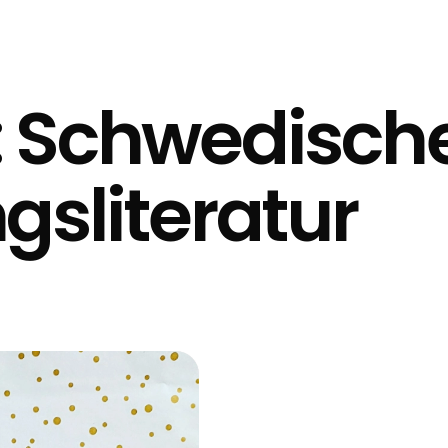
:
Schwedisch
gsliteratur