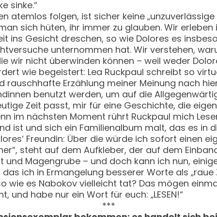
e sinke.“
 atemlos folgen, ist sicher keine „unzuverlässige E
 sich hüten, ihr immer zu glauben. Wir erleben ih
ins Gesicht dreschen, so wie Dolores es insbesond
chtversuche unternommen hat. Wir verstehen, waru
die wir nicht überwinden können – weil weder Dolor
ert wie begeistert: Lea Ruckpaul schreibt so virtu
 rauschhafte Erzählung meiner Meinung nach hier
ndinnen benutzt werden, um auf die Allgegenwärti
utige Zeit passt, mir für eine Geschichte, die eigen
. Denn im nächsten Moment rührt Ruckpaul mich Le
d ist und sich ein Familienalbum malt, das es in 
lores‘ Freundin: Über die würde ich sofort einen 
cher“, steht auf dem Aufkleber, der auf dem Einban
icht und Magengrube – und doch kann ich nun, eini
 das ich in Ermangelung besserer Worte als „raue 
 so wie es Nabokov vielleicht tat? Das mögen einm
t, und habe nur ein Wort für euch: „LESEN!“
***
nsionsexemplar bekommen; es handelt sich bei