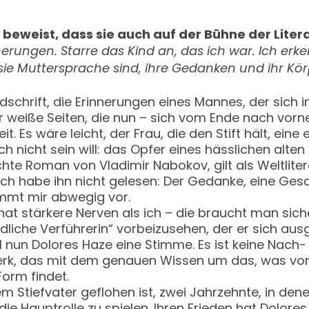
 beweist, dass sie auch auf der Bühne der Liter
erungen. Starre das Kind an, das ich war. Ich er
e Muttersprache sind, ihre Gedanken und ihr Körper
ndschrift, die Erinnerungen eines Mannes, der sich
ter weiße Seiten, die nun – sich vom Ende nach vo
. Es wäre leicht, der Frau, die den Stift hält, ein
ich nicht sein will: das Opfer eines hässlichen alt
ichte Roman von Vladimir Nabokov, gilt als Weltlite
 ich habe ihn nicht gelesen: Der Gedanke, eine Ges
mmt mir abwegig vor.
 hat stärkere Nerven als ich – die braucht man s
liche Verführerin“ vorbeizusehen, der er sich ausgel
ul nun Dolores Haze eine Stimme. Es ist keine Nach
Werk, das mit dem genauen Wissen um das, was vo
orm findet.
em Stiefvater geflohen ist, zwei Jahrzehnte, in den
e Hauptrolle zu spielen. Ihren Frieden hat Dolores