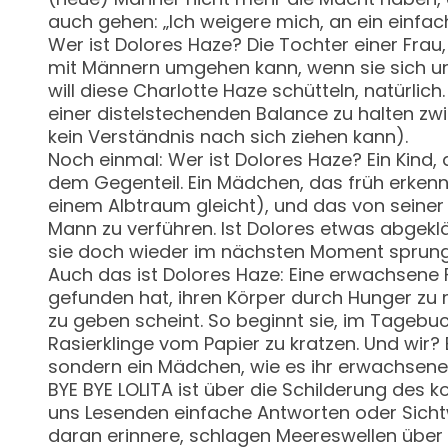
auch gehen: „Ich weigere mich, an ein einfac
Wer ist Dolores Haze? Die Tochter einer Frau,
mit Männern umgehen kann, wenn sie sich unte
will diese Charlotte Haze schütteln, natürlic
einer distelstechenden Balance zu halten zw
kein Verständnis nach sich ziehen kann).
Noch einmal: Wer ist Dolores Haze? Ein Kind, 
dem Gegenteil. Ein Mädchen, das früh erkenn
einem Albtraum gleicht), und das von seiner 
Mann zu verführen. Ist Dolores etwas abgeklär
sie doch wieder im nächsten Moment sprungh
Auch das ist Dolores Haze: Eine erwachsene Fr
gefunden hat, ihren Körper durch Hunger zu m
zu geben scheint. So beginnt sie, im Tagebuc
Rasierklinge vom Papier zu kratzen. Und wir? E
sondern ein Mädchen, wie es ihr erwachsenes 
BYE BYE LOLITA ist über die Schilderung des 
uns Lesenden einfache Antworten oder Sichtwei
daran erinnere, schlagen Meereswellen über