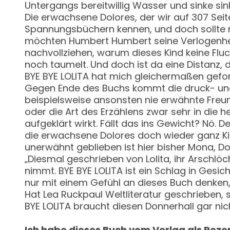
Untergangs bereitwillig Wasser und sinke sink
Die erwachsene Dolores, der wir auf 307 Seiten
Spannungsbüchern kennen, und doch sollte man
möchten Humbert Humbert seine Verlogenheit 
nachvollziehen, warum dieses Kind keine Flu
noch taumelt. Und doch ist da eine Distanz, 
BYE BYE LOLITA hat mich gleichermaßen geford
Gegen Ende des Buchs kommt die druck- und
beispielsweise ansonsten nie erwähnte Freu
oder die Art des Erzählens zwar sehr in die he
aufgeklärt wirkt. Fällt das ins Gewicht? Nö
die erwachsene Dolores doch wieder ganz Kin
unerwähnt geblieben ist hier bisher Mona, Do
„Diesmal geschrieben von Lolita, ihr Arschlö
nimmt. BYE BYE LOLITA ist ein Schlag in Ges
nur mit einem Gefühl an dieses Buch denken,
Hat Lea Ruckpaul Weltliteratur geschrieben,
BYE LOLITA braucht diesen Donnerhall gar nich
Ich habe dieses Buch vom Verlag als Reze