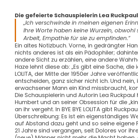
Die gefeierte Schauspielerin Lea Ruckpaul
„Ich verschwinde in meinen eigenen Erinn
Ihre Worte haben keine Wurzeln, obwohl si
Arbeit, Empathie für sie zu empfinden.“
Ein altes Notizbuch. Vorne, in gedrängter Ha
nichts anderes ist als ein Pädophiler; dahin
andere Sicht zu erzählen, eine andere Wahrheit
Haze lehnt diese ab: „Es gibt eine Sache, die 
LOLITA, der Mitte der 1950er Jahre veröffentl
entscheiden, ganz sicher nicht ich. Und nein,
erwachsener Mann ein Kind missbraucht, ko
Die Schauspielerin und Autorin Lea Ruckpaul
Humbert und an seiner Obsession für die „kind
an ihr vergeht. In BYE BYE LOLITA gibt Ruckpa
Überschreibung: Es ist ein eigenständiges 
auf Abstand dazu geht und so seine eigene F
21 Jahre sind vergangen, seit Dolores vor ihr
(neue) Männer nicht mehr die Macht haben, di