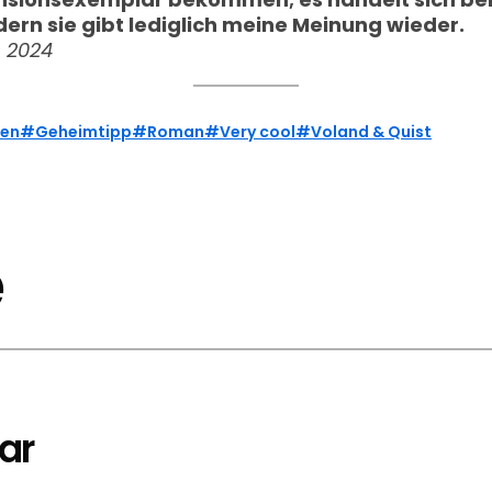
rn sie gibt lediglich meine Meinung wieder.
, 2024
hen
Geheimtipp
Roman
Very cool
Voland & Quist
e
ar