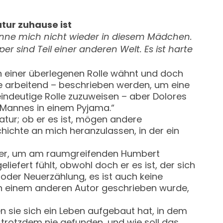
atur zuhause ist
kenne mich nicht wieder in diesem Mädchen.
 sind Teil einer anderen Welt. Es ist harte
 in einer überlegenen Rolle wähnt und doch
rne arbeitend – beschrieben werden, um eine
e eindeutige Rolle zuzuweisen – aber Dolores
en Mannes in einem Pyjama.“
ratur; ob er es ist, mögen andere
chichte an mich heranzulassen, in der ein
icher, um am raumgreifenden Humbert
iefert fühlt, obwohl doch er es ist, der sich
- oder Neuerzählung, es ist auch keine
n einem anderen Autor geschrieben wurde,
en sie sich ein Leben aufgebaut hat, in dem
 trotzdem nie gefunden, und wie soll das