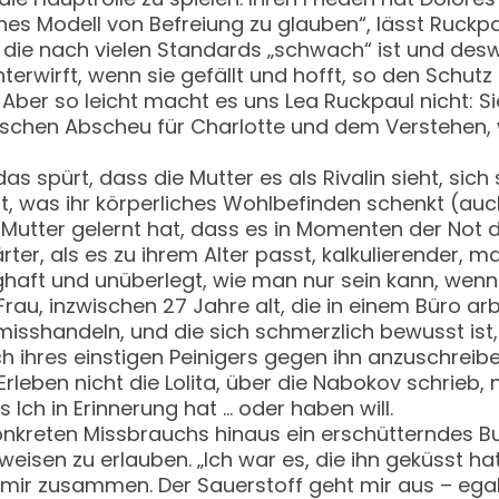
hes Modell von Befreiung zu glauben“, lässt Ruckpa
 die nach vielen Standards „schwach“ ist und deswe
rwirft, wenn sie gefällt und hofft, so den Schutz 
h. Aber so leicht macht es uns Lea Ruckpaul nicht: 
ischen Abscheu für Charlotte und dem Verstehen, w
das spürt, dass die Mutter es als Rivalin sieht, sic
t, was ihr körperliches Wohlbefinden schenkt (auc
Mutter gelernt hat, dass es in Momenten der Not di
ter, als es zu ihrem Alter passt, kalkulierender, 
aft und unüberlegt, wie man nur sein kann, wenn 
au, inzwischen 27 Jahre alt, die in einem Büro arb
isshandeln, und die sich schmerzlich bewusst ist,
h ihres einstigen Peinigers gegen ihn anzuschreib
rleben nicht die Lolita, über die Nabokov schrieb, n
Ich in Erinnerung hat … oder haben will.
konkreten Missbrauchs hinaus ein erschütterndes Bu
sen zu erlauben. „Ich war es, die ihn geküsst hat“
 mir zusammen. Der Sauerstoff geht mir aus – ega