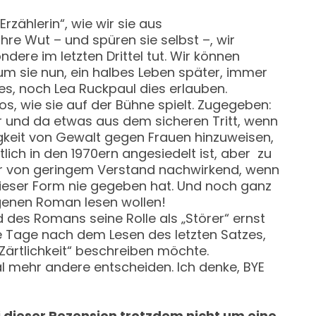
rzählerin“, wie wir sie aus
re Wut – und spüren sie selbst –, wir
ere im letzten Drittel tut. Wir können
m sie nun, ein halbes Leben später, immer
es, noch Lea Ruckpaul dies erlauben.
os, wie sie auf der Bühne spielt. Zugegeben:
 und da etwas aus dem sicheren Tritt, wenn
gkeit von Gewalt gegen Frauen hinzuweisen,
tlich in den 1970ern angesiedelt ist, aber zu
ser von geringem Verstand nachwirkend, wenn
dieser Form nie gegeben hat. Und noch ganz
eigenen Roman lesen wollen!
d des Romans seine Rolle als „Störer“ ernst
ge Tage nach dem Lesen des letzten Satzes,
Zärtlichkeit“ beschreiben möchte.
al mehr andere entscheiden. Ich denke, BYE
 dieser Rezension trotzdem nicht um eine