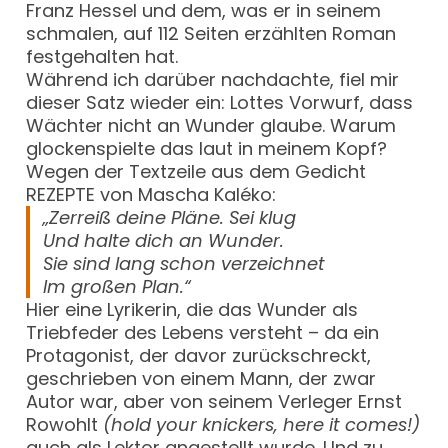
Franz Hessel und dem, was er in seinem
schmalen, auf 112 Seiten erzählten Roman
festgehalten hat.
Während ich darüber nachdachte, fiel mir
dieser Satz wieder ein: Lottes Vorwurf, dass
Wächter nicht an Wunder glaube. Warum
glockenspielte das laut in meinem Kopf?
Wegen der Textzeile aus dem Gedicht
REZEPTE von Mascha Kaléko:
„Zerreiß deine Pläne. Sei klug
Und halte dich an Wunder.
Sie sind lang schon verzeichnet
Im großen Plan.“
Hier eine Lyrikerin, die das Wunder als
Triebfeder des Lebens versteht – da ein
Protagonist, der davor zurückschreckt,
geschrieben von einem Mann, der zwar
Autor war, aber von seinem Verleger Ernst
Rowohlt
(hold your knickers, here it comes!)
auch als Lektor angestellt wurde. Und zu