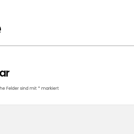
e
ar
che Felder sind mit
*
markiert