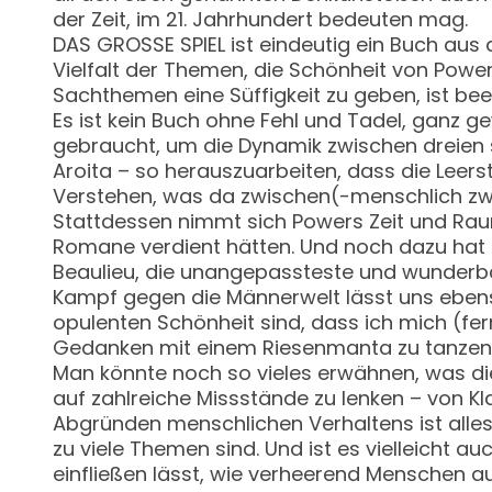
der Zeit, im 21. Jahrhundert bedeuten mag.
DAS GROSSE SPIEL ist eindeutig ein Buch aus
Vielfalt der Themen, die Schönheit von Powe
Sachthemen eine Süffigkeit zu geben, ist be
Es ist kein Buch ohne Fehl und Tadel, ganz g
gebraucht, um die Dynamik zwischen dreien s
Aroita – so herauszuarbeiten, dass die Leers
Verstehen, was da zwischen(-menschlich zwis
Stattdessen nimmt sich Powers Zeit und Raum
Romane verdient hätten. Und noch dazu hat e
Beaulieu, die unangepassteste und wunderbar
Kampf gegen die Männerwelt lässt uns ebens
opulenten Schönheit sind, dass ich mich (fe
Gedanken mit einem Riesenmanta zu tanzen
Man könnte noch so vieles erwähnen, was d
auf zahlreiche Missstände zu lenken – von K
Abgründen menschlichen Verhaltens ist alles 
zu viele Themen sind. Und ist es vielleicht a
einfließen lässt, wie verheerend Menschen a