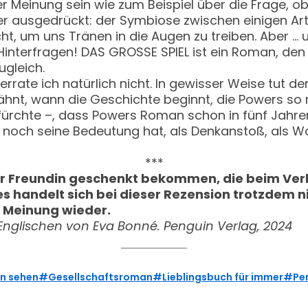
r Meinung sein wie zum Beispiel über die Frage, 
r ausgedrückt: der Symbiose zwischen einigen Arten)
ht, um uns Tränen in die Augen zu treiben. Aber … 
 Hinterfragen! DAS GROSSE SPIEL ist ein Roman, d
gleich.
verrate ich natürlich nicht. In gewisser Weise tut d
hnt, wann die Geschichte beginnt, die Powers so 
 befürchte –, dass Powers Roman schon in fünf Jahre
em noch seine Bedeutung hat, als Denkanstoß, als 
***
er Freundin geschenkt bekommen, die beim Verla
es handelt sich bei dieser Rezension trotzdem 
e Meinung wieder.
Englischen von Eva Bonné. Penguin Verlag, 2024
en sehen
Gesellschaftsroman
Lieblingsbuch für immer
Pe