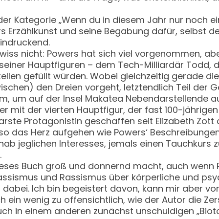
 der Kategorie „Wenn du in diesem Jahr nur noch e
rs Erzählkunst und seine Begabung dafür, selbst 
eindruckend.
ewiss nicht: Powers hat sich viel vorgenommen, abe
einer Hauptfiguren – dem Tech-Milliardär Todd, de
tellen gefüllt würden. Wobei gleichzeitig gerade d
chen) den Dreien vorgeht, letztendlich Teil der 
, um auf der Insel Makatea Nebendarstellende auf
r mit der vierten Hauptfigur, der fast 100-jährig
ste Protagonistin geschaffen seit Elizabeth Zott 
o das Herz aufgehen wie Powers‘ Beschreibungen 
rnab jeglichen Interesses, jemals einen Tauchkurs
.
ieses Buch groß und donnernd macht, auch wenn P
lassismus und Rassismus über körperliche und psyc
dabei. Ich bin begeistert davon, kann mir aber vors
uch ein wenig zu offensichtlich, wie der Autor die Z
uch in einem anderen zunächst unschuldigen „Biot