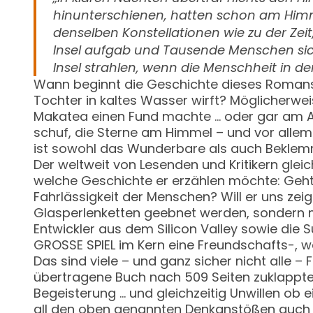
hinunterschienen, hatten schon am Himm
denselben Konstellationen wie zu der Zei
Insel aufgab und Tausende Menschen sic
Insel strahlen, wenn die Menschheit in de
Wann beginnt die Geschichte dieses Romans: A
Tochter in kaltes Wasser wirft? Möglicherweis
Makatea einen Fund machte … oder gar am Anb
schuf, die Sterne am Himmel – und vor allem
ist sowohl das Wunderbare als auch Bekle
Der weltweit von Lesenden und Kritikern glei
welche Geschichte er erzählen möchte: Geht
Fahrlässigkeit der Menschen? Will er uns zei
Glasperlenketten geebnet werden, sondern mi
Entwickler aus dem Silicon Valley sowie die 
GROSSE SPIEL im Kern eine Freundschafts-, wa
Das sind viele – und ganz sicher nicht alle 
übertragene Buch nach 509 Seiten zuklappte,
Begeisterung … und gleichzeitig Unwillen ob
all den oben genannten Denkanstößen auch n