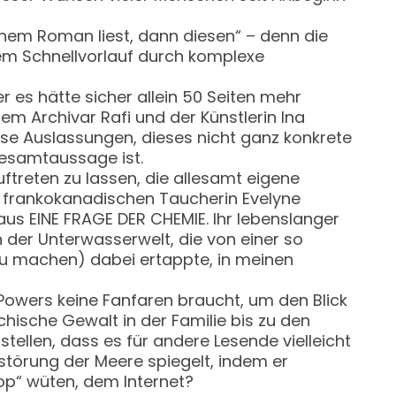
inem Roman liest, dann diesen“ – denn die
dem Schnellvorlauf durch komplexe
r es hätte sicher allein 50 Seiten mehr
m Archivar Rafi und der Künstlerin Ina
iese Auslassungen, dieses nicht ganz konkrete
Gesamtaussage ist.
treten zu lassen, die allesamt eigene
en frankokanadischen Taucherin Evelyne
aus EINE FRAGE DER CHEMIE. Ihr lebenslanger
der Unterwasserwelt, die von einer so
 zu machen) dabei ertappte, in meinen
owers keine Fanfaren braucht, um den Blick
hische Gewalt in der Familie bis zu den
tellen, dass es für andere Lesende vielleicht
erstörung der Meere spiegelt, indem er
op“ wüten, dem Internet?