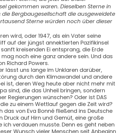
nsel gekommen waren. Dieselben Sterne in
ls die Bergbaugesellschaft die ausgeweidete
ertausend Sterne würden noch über dieser
n wird, oder 1947, als ein Vater seine
f auf der jüngst annektierten Pazifikinsel
anft kreisenden Ei entsprang, die Erde
ge mag noch eine ganz andere sein. Und das
n Richard Powers.
er lässt uns lange im Unklaren darüber,
rstörung durch den Klimawandel und andere
bei ist, deren Weg heute aber nicht mehr mit
a sind, die das Unheil bringen, sondern
scher Regierungen wünschen? Oder ist DAS
die zu einem Wettlauf gegen die Zeit wird?
ich das von Eva Bonné fließend ins Deutsche
in Druck auf Hirn und Gemüt, eine große
ie ich verdauen musste. Denn es geht neben
ieser Wunsch vieler Menschen seit Anbeginn