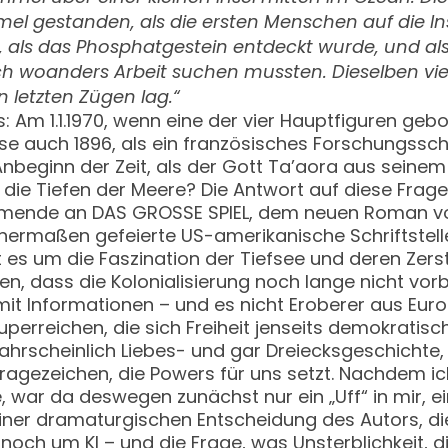
el gestanden, als die ersten Menschen auf die I
t, als das Phosphatgestein entdeckt wurde, und a
h woanders Arbeit suchen mussten. Dieselben vi
n letzten Zügen lag.“
m 1.1.1970, wenn eine der vier Hauptfiguren gebore
e auch 1896, als ein französisches Forschungsschif
eginn der Zeit, als der Gott Ta’aora aus seinem s
 die Tiefen der Meere? Die Antwort auf diese Fra
mmende an DAS GROSSE SPIEL, dem neuen Roman vo
chermaßen gefeierte US-amerikanische Schriftstell
 es um die Faszination der Tiefsee und deren Ze
gen, dass die Kolonialisierung noch lange nicht vor
t Informationen – und es nicht Eroberer aus Europ
Superreichen, die sich Freiheit jenseits demokrati
hrscheinlich Liebes- und gar Dreiecksgeschichte, 
– Fragezeichen, die Powers für uns setzt. Nachdem 
 war da deswegen zunächst nur ein „Uff“ in mir, e
 einer dramaturgischen Entscheidung des Autors, d
och um KI – und die Frage, was Unsterblichkeit, d