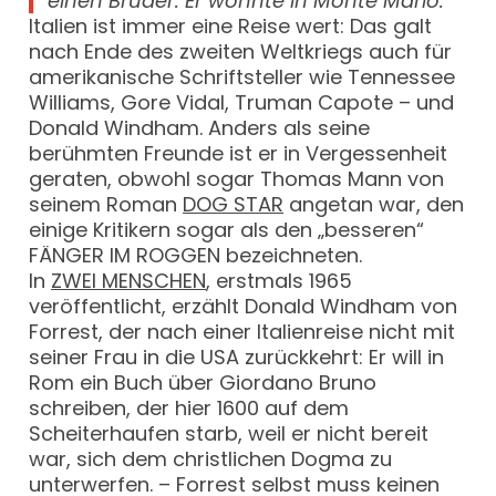
einen Bruder. Er wohnte in Monte Mario.“
Italien ist immer eine Reise wert: Das galt
nach Ende des zweiten Weltkriegs auch für
amerikanische Schriftsteller wie Tennessee
Williams, Gore Vidal, Truman Capote – und
Donald Windham. Anders als seine
berühmten Freunde ist er in Vergessenheit
geraten, obwohl sogar Thomas Mann von
seinem Roman
DOG STAR
angetan war, den
einige Kritikern sogar als den „besseren“
FÄNGER IM ROGGEN bezeichneten.
In
ZWEI MENSCHEN
, erstmals 1965
veröffentlicht, erzählt Donald Windham von
Forrest, der nach einer Italienreise nicht mit
seiner Frau in die USA zurückkehrt: Er will in
Rom ein Buch über Giordano Bruno
schreiben, der hier 1600 auf dem
Scheiterhaufen starb, weil er nicht bereit
war, sich dem christlichen Dogma zu
unterwerfen. – Forrest selbst muss keinen