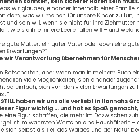
 nennen könnten, kein sicherer Hafen sein muss
 was wir glauben, einander innerhalb einer Familie 
on dem, was wir meinen für unsere Kinder zu tun, 
 und sein will, wenn sie nicht für ihre Ziehmutter 
, wie sie ihre innere Leere füllen will – und welch
ine gute Mutter, ein guter Vater oder eben eine gute
en Erwartungen?“
ie wir Verantwortung übernehmen für Menschen 
 an Botschaften, aber wenn man in meinem Buch ein
nendlich viele Möglichkeiten, sich einander zugeh
 so einfach, sich von den vielen Erwartungen zu l
st.“
 STILL haben wir uns alle verliebt in Hannahs G
 dieser Figur wichtig … und hat es Spaß gemacht,
te eine Figur schaffen, die mehr im Dazwischen zu
urgel ist im wahrsten Wortsinn eine Haushälterin –
 sich selbst als Teil des Waldes und der Natur beg