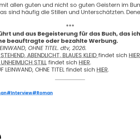
 mit allen guten und nicht so guten Geistern im B
s sind häufig die Stillen und Unterschätzten. Dene
***
führt und aus Begeisterung für das Buch, das i
eine beauftragte oder bezahlte Werbung.
EINWAND, OHNE TITEL. dtv, 2026.
STEHEND, ABENDLICHT, BLAUES KLEID
findet sich
HIER
 UNHEIMLICH STILL
findet sich
HIER
.
F LEINWAND, OHNE TITEL findet sich
HIER
.
man
Interview
Roman
e