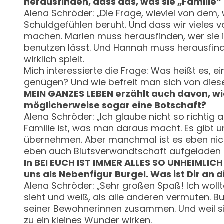
herausfinden, dass das, was sie „Familie“
Alena Schröder: „Die Frage, wieviel von dem,
Schuldgefühlen beruht. Und dass wir vieles v
machen. Marlen muss herausfinden, wer sie ist
benutzen lässt. Und Hannah muss herausfinden
wirklich spielt.
Mich interessierte die Frage: Was heißt es, e
genügen? Und wie befreit man sich von dies
MEIN GANZES LEBEN erzählt auch davon, w
möglicherweise sogar eine Botschaft?
Alena Schröder: „Ich glaube nicht so richtig
Familie ist, was man daraus macht. Es gibt u
übernehmen. Aber manchmal ist es eben nicht
eben auch Blutsverwandtschaft aufgeladen i
In BEI EUCH IST IMMER ALLES SO UNHEIMLICH
uns als Nebenfigur Burgel. Was ist Dir an
Alena Schröder: „Sehr großen Spaß! Ich woll
sieht und weiß, als alle anderen vermuten. B
seiner Bewohnerinnen zusammen. Und weil sie
zu ein kleines Wunder wirken.