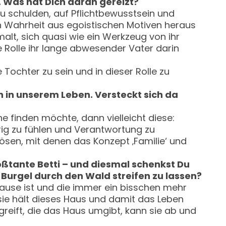
. Was hat Dich daran gereizt?
zu schulden, auf Pflichtbewusstsein und
in Wahrheit aus egoistischen Motiven heraus
malt, sich quasi wie ein Werkzeug von ihr
e Rolle ihr lange abwesender Vater darin
 Tochter zu sein und in dieser Rolle zu
in unserem Leben. Versteckt sich da
e finden möchte, dann vielleicht diese:
örig zu fühlen und Verantwortung zu
ösen, mit denen das Konzept ‚Familie‘ und
roßtante Betti – und diesmal schenkst Du
 Burgel durch den Wald streifen zu lassen?
hause ist und die immer ein bisschen mehr
 sie hält dieses Haus und damit das Leben
reift, die das Haus umgibt, kann sie ab und