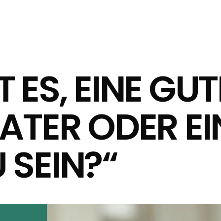
 ES, EINE GU
VATER ODER EI
 SEIN?“