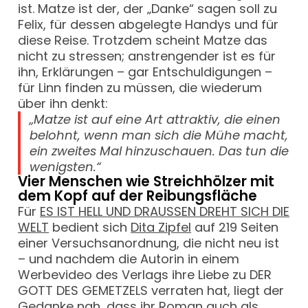
ist. Matze ist der, der „Danke“ sagen soll zu
Felix, für dessen abgelegte Handys und für
diese Reise. Trotzdem scheint Matze das
nicht zu stressen; anstrengender ist es für
ihn, Erklärungen – gar Entschuldigungen –
für Linn finden zu müssen, die wiederum
über ihn denkt:
„Matze ist auf eine Art attraktiv, die einen
belohnt, wenn man sich die Mühe macht,
ein zweites Mal hinzuschauen. Das tun die
wenigsten.“
Vier Menschen wie Streichhölzer mit
dem Kopf auf der Reibungsfläche
Für
ES IST HELL UND DRAUSSEN DREHT SICH DIE
WELT
bedient sich
Dita Zipfel
auf 219 Seiten
einer Versuchsanordnung, die nicht neu ist
– und nachdem die Autorin in einem
Werbevideo des Verlags ihre Liebe zu DER
GOTT DES GEMETZELS verraten hat, liegt der
Gedanke nah, dass ihr Roman auch als