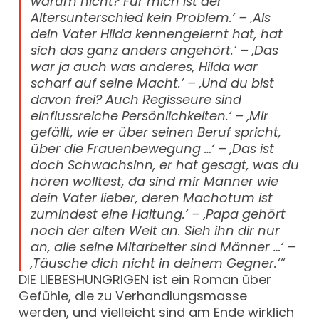
warum nicht? Für mich ist der
Altersunterschied kein Problem.‘ – ‚Als
dein Vater Hilda kennengelernt hat, hat
sich das ganz anders angehört.‘ – ‚Das
war ja auch was anderes, Hilda war
scharf auf seine Macht.‘ – ‚Und du bist
davon frei? Auch Regisseure sind
einflussreiche Persönlichkeiten.‘ – ‚Mir
gefällt, wie er über seinen Beruf spricht,
über die Frauenbewegung …‘ – ‚Das ist
doch Schwachsinn, er hat gesagt, was du
hören wolltest, da sind mir Männer wie
dein Vater lieber, deren Machotum ist
zumindest eine Haltung.‘ – ‚Papa gehört
noch der alten Welt an. Sieh ihn dir nur
an, alle seine Mitarbeiter sind Männer …‘ –
‚Täusche dich nicht in deinem Gegner.‘“
DIE LIEBESHUNGRIGEN ist ein Roman über
Gefühle, die zu Verhandlungsmasse
werden, und vielleicht sind am Ende wirklich