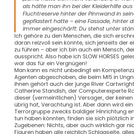
als hätte man ihn bei der Kleiderhilfe a
Fluchtreserve hinter der Pinnwand in s
gepflastert hatte – eine Fassade, hinter d
immer eingeschärft: Du stehst unter stän
Ich gehöre zu den Menschen, die sich erschr
daran reizvoll sein könnte, sich jenseits 
zu führen – aber ich bin auch ein Mensch, d
ausspricht. Also habe ich SLOW HORSES gele
war das für ein Vergnügen!
Man kann es nicht unbedingt ein Kompetenzz
Agenten abgeschoben, die beim MI5 in Ungnad
ihnen gehört auch der junge River Cartwrigh
Catherine Standish, der Computerexperte Ro
dieser (vermeintlichen) Versager, der keine
übrig hat, Verachtung ist. Aber dann wird e
Terrorgruppe zwecks baldiger Hinrichtung en
tun haben könnten, finden sie sich plötzlich 
Zugebenen: Nichts, aber auch wirklich gar nic
Figuren haben alle reichlich Schlagseite, all