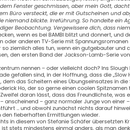
us dem Fenster geschmissen, aber mein Gott, dacht
einem Büro versteckt, die er mit Gutscheinen un
ie niemand blickte. Irreführung. So handelte ein Ag
diger Beobachtung. Vergewissere dich, dass niema
ecken, wenn es bei BAMBI blitzt und donnert, und 
der ein oder anderen TV-Serie mit Spannungsroman
er so ziemlich alles tun, wenn ein gutgebauter un
sen, den ersten Band der Jackson-Lamb-Serie von
entrum nennen – oder vielleicht doch? Ins Slough
e gefallen sind, in der Hoffnung, dass die „Slow 
t, dem das Scheitern eines Übungseinsatzes in die
derick Ho, der so gerne einen coolen Spitznamen h
n Zweifel daran lässt, dass das Freundlichste, wa
in – anscheinend – ganz normaler Junge von einer 
tführt … und obwohl zunächst nichts darauf hinwe
in den fieberhaften Ermittlungen wieder.
hts in diesem von Stefanie Schäfer übersetzten Kri
es ist stets mindestens einmal anders, als man den