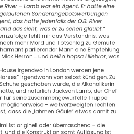
e River – Lamb war ein Agent. Er hatte eine
d abgelaufenen Sonderangebotswerbungen
ent, das hatte jedenfalls der O.B. River
nd das sieht, was er zu sehen glaubt.“
demzufolge fehlt mir das Verständnis, was
en noch mehr Mord und Totschlag zu Gemüte
d charmant parlierender Mann eine Empfehlung
 Mick Herron … und
heißa hopsa Lillebror
, was
 House irgendwo in London werden jene
Horses“ irgendwann von selbst kündigen. Zu
 Schuhe geschoben wurde, die Alkoholikerin
ätte, und natürlich Jackson Lamb, der Chef
s er für seine zusammengewürfelte Truppe
– möglicherweise – weitverzweigten rechten
ist, dass die „lahmen Gäule“ etwas damit zu
mi ist originell oder überraschend – die
kt, und die Konstruktion samt Auflösung ist