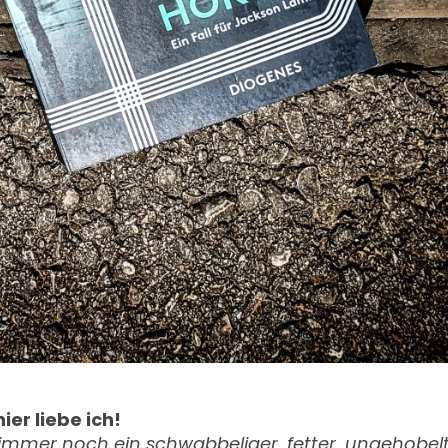
ier liebe ich!
r immer noch ein schwabbeliger, fetter, ungehob