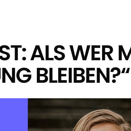
IST: ALS WER
UNG BLEIBEN?“