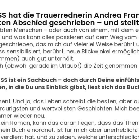
SS hat die Trauerrednerin Andrea Fra
ten Abschied geschrieben – und stellt
ebten Menschen – oder auch von einem, mit dem e
n, und was kann alles passieren auf dem Weg vom S
geschrieben, das mich auf vielerlei Weise berührt 
 sensibilisiert, berührt, neue Blickwinkel ermögli
rkommen) auch gut unterhält.
ch (obwohl gerade im Urlaub!) die Zeit genommen h
SS ist ein Sachbuch – doch durch Deine einfühl
, in die Du uns Einblick gibst, liest sich das B
ment. Und ja, das Leben schreibt die besten, aber 
 traurigsten und wertvollsten Geschichten. Mich b
mmer wieder neu.
e ein Roman, kann das daran liegen, dass das Thema 
in Buch einordnet, ist für mich aber unerheblich: 
verdient hat, und zu zeigen, welche unterschiedli