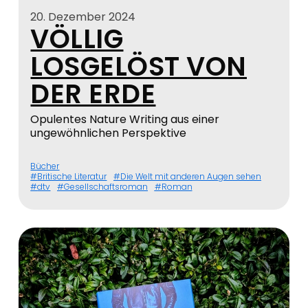
20. Dezember 2024
VÖLLIG
LOSGELÖST VON
DER ERDE
Opulentes Nature Writing aus einer
ungewöhnlichen Perspektive
Bücher
Britische Literatur
Die Welt mit anderen Augen sehen
dtv
Gesellschaftsroman
Roman