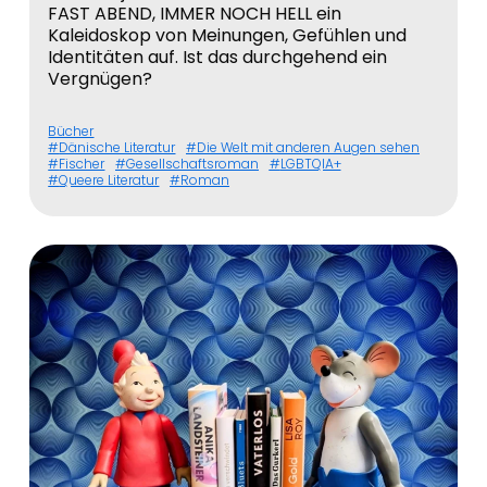
FAST ABEND, IMMER NOCH HELL ein
Kaleidoskop von Meinungen, Gefühlen und
Identitäten auf. Ist das durchgehend ein
Vergnügen?
Bücher
Dänische Literatur
Die Welt mit anderen Augen sehen
Fischer
Gesellschaftsroman
LGBTQIA+
Queere Literatur
Roman